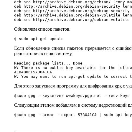
deb-src http://archive.debian.org/debian/ lenny ma
deb http://archive.debian.org/debian-security lenn
deb-src http://archive.debian.org/debian-security 
deb http://archive.debian.org/debian-volatile lenn
deb-src http://archive.debian.org/debian-volatile 
Обновляем список пакетов.
$ sudo apt-get update
Если обновление списка пакетов прерывается с ошибк
репозитория в свою систему.
Reading package lists... Done

W: There is no public key available for the follow
AEB4B06F573041CA

W: You may want to run apt-get update to correct t
Для этого запускаем программу для шифрования gpg с у
$sudo gpg --keyserver wwwkeys.pgp.net --recv-keys 
Следующим этапом добавляем в систему недостающий кл