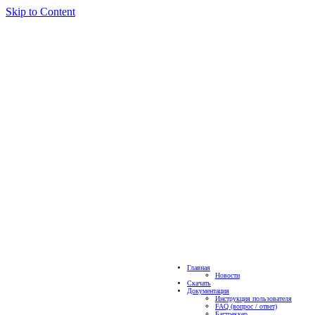
Skip to Content
Главная
Новости
Скачать
Документация
Инструкция пользователя
FAQ (вопрос / ответ)
Багтреккер