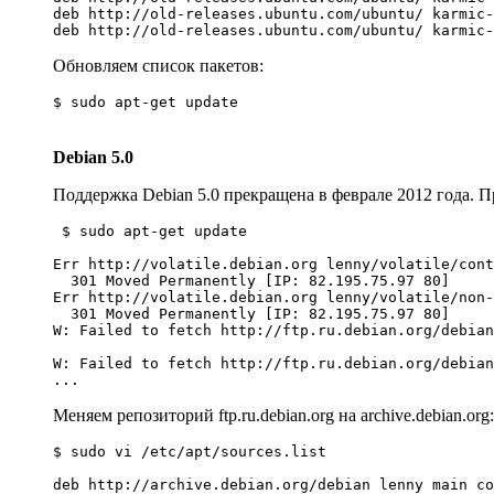
deb http://old-releases.ubuntu.com/ubuntu/ karmic-
Обновляем список пакетов:
$ sudo apt-get update
Debian 5.0
Поддержка Debian 5.0 прекращена в феврале 2012 года. 
 $ sudo apt-get update

Err http://volatile.debian.org lenny/volatile/cont
  301 Moved Permanently [IP: 82.195.75.97 80]

Err http://volatile.debian.org lenny/volatile/non-
  301 Moved Permanently [IP: 82.195.75.97 80]

W: Failed to fetch http://ftp.ru.debian.org/debian
W: Failed to fetch http://ftp.ru.debian.org/debian
...
Меняем репозиторий ftp.ru.debian.org на archive.debian.org:
$ sudo vi /etc/apt/sources.list

deb http://archive.debian.org/debian lenny main co