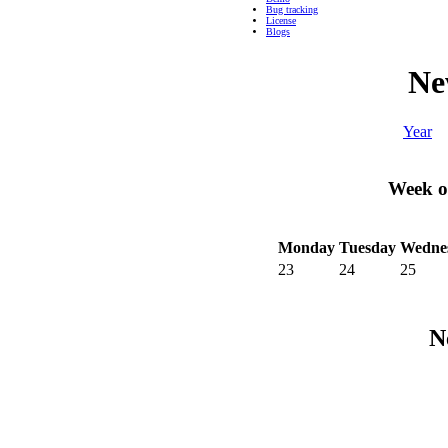
Bug tracking
License
Blogs
Ne
Year
Week o
Monday
Tuesday
Wedne
23
24
25
N