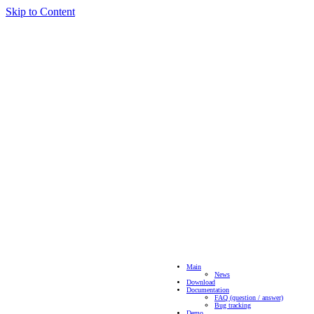
Skip to Content
Main
News
Download
Documentation
FAQ (question / answer)
Bug tracking
Demo