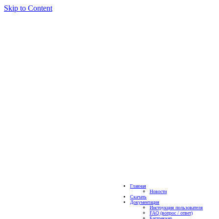
Skip to Content
Главная
Новости
Скачать
Документация
Инструкция пользователя
FAQ (вопрос / ответ)
Багтреккер