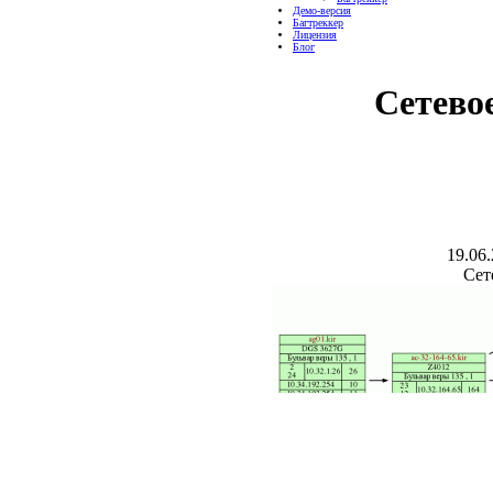
Демо-версия
Багтреккер
Лицензия
Блог
Сетево
19.06
Сет