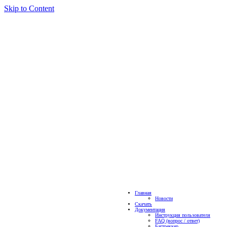
Skip to Content
Главная
Новости
Скачать
Документация
Инструкция пользователя
FAQ (вопрос / ответ)
Багтреккер