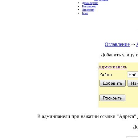
Демо-версия
Багтреккер
Лицензия
Блог
Оглавление
⇒
Добавить улицу 
В админпанели при нажатии ссылки "Адреса" 
До