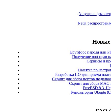
Запущена демонстр
NetK распространя
Новые 
Брутфорс пароля или PI
Получение root прав н
Сервисы и пр
Памятка по настро
Разработка ПО для приема плате
Скрипт для сбора портов подключе
Скрипт для сбора MAC-а
FreeBSD 8.3. Неу
Репозитории Ubuntu 9.