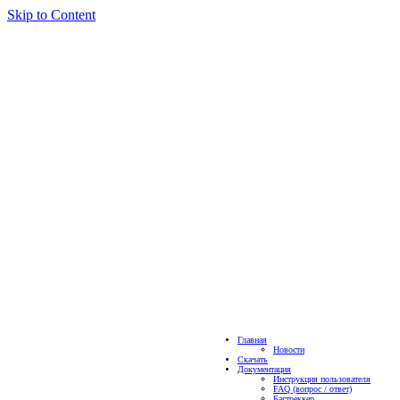
Skip to Content
Главная
Новости
Скачать
Документация
Инструкция пользователя
FAQ (вопрос / ответ)
Багтреккер