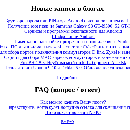
Новые записи в блогах
Брутфорс пароля или PIN-кода Android с использованием oclH
Получение root прав на Samsung Galaxy S3 GT-I9300, S2 GT-
Сервисы и программы безопасности для Android
Шифрование Android
Памятка по настройке прозрачного прокси-сервера Squid 
ботка ПО для приема платежей в системе CyberPlat и интеграция
для сбора портов подключения коммутаторов D-link, Zyxel и зан
Скрипт для сбора MAC-адресов коммутаторов и занесение их 
FreeBSD 8.3. Неубиваемый по kill -9 процесс Asterisk
Репозитории Ubuntu 9.10 и Debian 5.0. Обновление списка па
Подробнее
FAQ (вопрос / ответ)
Как можно качнуть Вашу прогу?
Здравствуйте! Когда будет доступна ссылка для скачивания 
Что означает логотип NetK?
Все FAQ