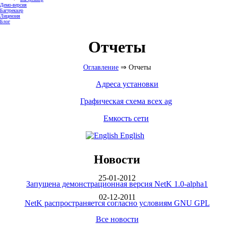
Демо-версия
Багтреккер
Лицензия
Блог
Отчеты
Оглавление
⇒ Отчеты
Адреса установки
Графическая схема всех ag
Емкость сети
English
Новости
25-01-2012
Запущена демонстрационная версия NetK 1.0-alpha1
02-12-2011
NetK распространяется согласно условиям GNU GPL
Все новости