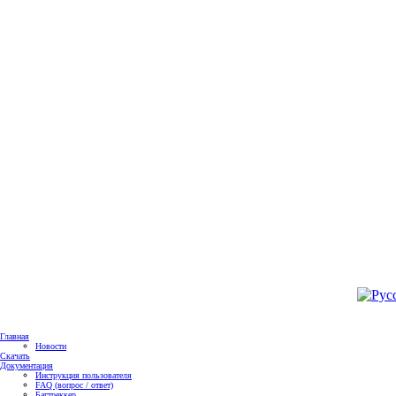
Главная
Новости
Скачать
Документация
Инструкция пользователя
FAQ (вопрос / ответ)
Багтреккер