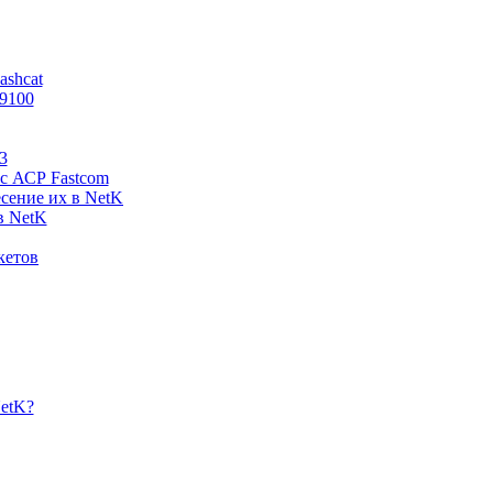
ashcat
I9100
3
 с АСР Fastcom
есение их в NetK
в NetK
кетов
NetK?