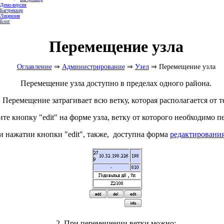
Демо-версия
Багтреккер
Лицензия
Блог
Перемещение узла
Оглавление
⇒
Администрирование
⇒
Узел
⇒ Перемещение узла
Перемещение узла доступно в пределах одного района.
Перемещение затрагивает всю ветку, которая располагается от т
ите кнопку "edit"
на форме
узла, ветку от которого необходимо п
и нажатии кнопки "edit", также, доступна форма
редактирования
2. При перемещении ветки можно: