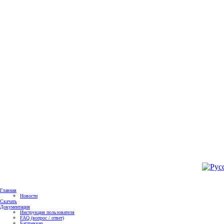
Главная
Новости
Скачать
Документация
Инструкция пользователя
FAQ (вопрос / ответ)
Багтреккер