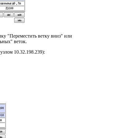
пку "Переместить ветку вниз" или
ьных" веток.
с узлом
10.32.198.239
)
: