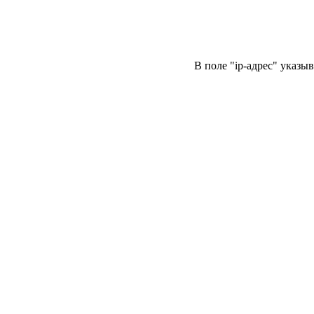
В поле "ip-адре
с" указы