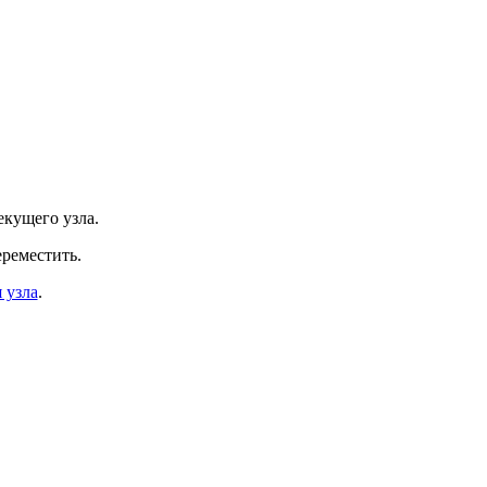
екущего узла.
ереместить.
 узла
.