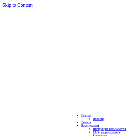
Skip to Content
Главная
Новости
Скачать
Документация
Инструкция пользователя
FAQ (вопрос / ответ)
Багтреккер