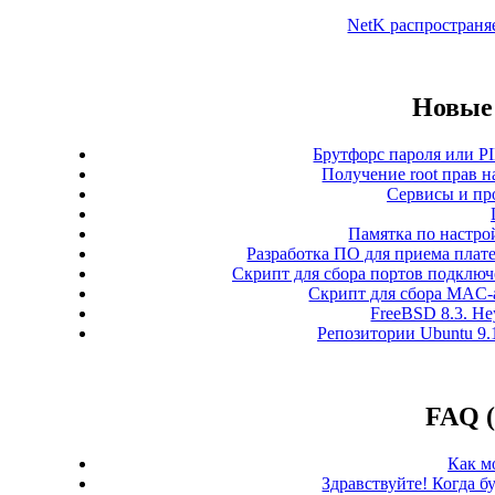
NetK распространя
Новые 
Брутфорс пароля или PI
Получение root прав н
Сервисы и пр
Памятка по настро
Разработка ПО для приема плате
Скрипт для сбора портов подключе
Скрипт для сбора MAC-а
FreeBSD 8.3. Неу
Репозитории Ubuntu 9.
FAQ (
Как м
Здравствуйте! Когда б