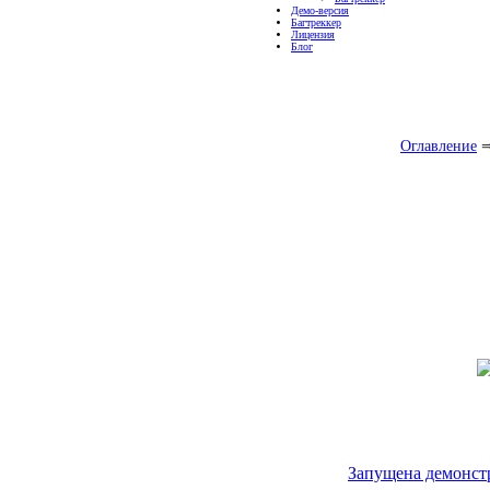
Демо-версия
Багтреккер
Лицензия
Блог
Оглавление
Запущена демонстр