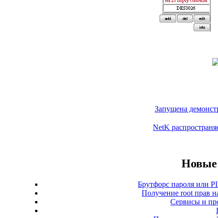
Запущена демонстр
NetK распространя
Новые 
Брутфорс пароля или PI
Получение root прав н
Сервисы и пр