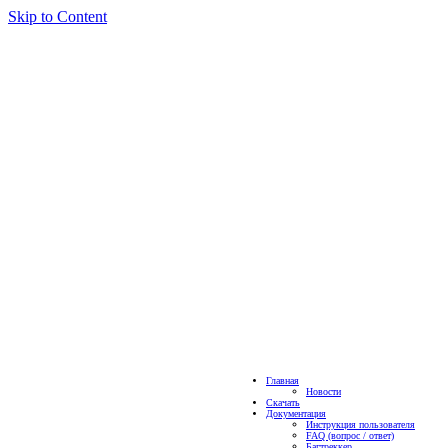
Skip to Content
Главная
Новости
Скачать
Документация
Инструкция пользователя
FAQ (вопрос / ответ)
Багтреккер